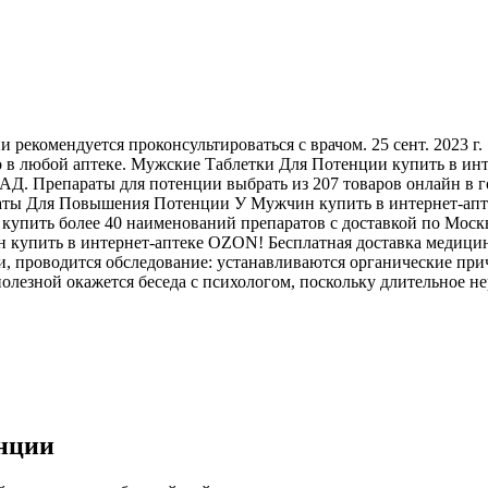
рекомендуется проконсультироваться с врачом. 25 сент. 2023 г
о в любой аптеке. Мужские Таблетки Для Потенции купить в ин
БАД. Препараты для потенции выбрать из 207 товаров онлайн в 
раты Для Повышения Потенции У Мужчин купить в интернет-апт
упить более 40 наименований препаратов с доставкой по Москв
 купить в интернет-аптеке OZON! Бесплатная доставка медицин
и, проводится обследование: устанавливаются органические при
полезной окажется беседа с психологом, поскольку длительное 
енции