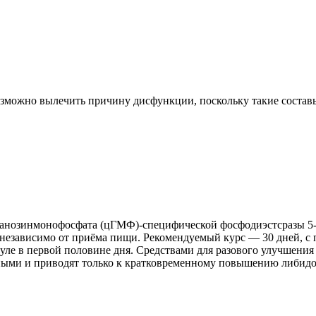
зможно вылечить причину дисфункции, поскольку такие составы
нозинмонофосфата (цГМФ)-специфической фосфодиэстсразы 5-го 
) независимо от приёма пищи. Рекомендуемый курс — 30 дней, с
уле в первой половине дня. Средствами для разового улучшени
нными и приводят только к кратковременному повышению либидо